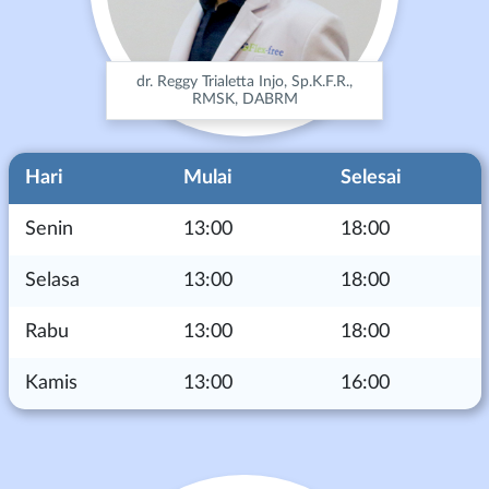
dr. Reggy Trialetta Injo, Sp.K.F.R.,
RMSK, DABRM
Hari
Mulai
Selesai
Senin
13:00
18:00
Selasa
13:00
18:00
Rabu
13:00
18:00
Kamis
13:00
16:00